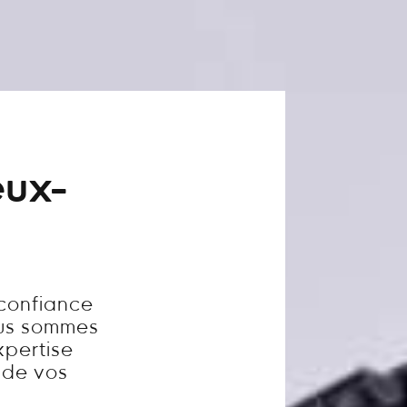
eux-
 confiance
ous sommes
xpertise
é de vos