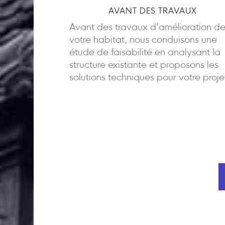
AVANT DES TRAVAUX
Avant des travaux d’amélioration d
votre habitat, nous conduisons une
étude de faisabilité en analysant la
structure existante et proposons les
solutions techniques pour votre proje