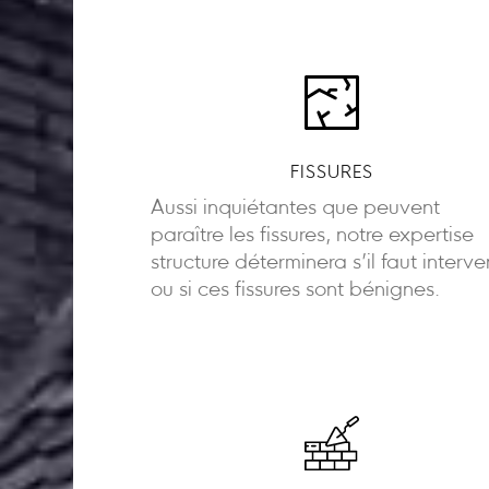
FISSURES
Aussi inquiétantes que peuvent
paraître les fissures, notre expertise
structure déterminera s’il faut interve
ou si ces fissures sont bénignes.