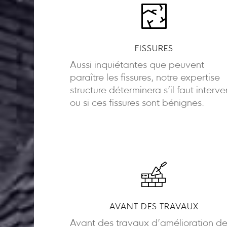
FISSURES
Aussi inquiétantes que peuvent
paraître les fissures, notre expertise
structure déterminera s’il faut interve
ou si ces fissures sont bénignes.
AVANT DES TRAVAUX
Avant des travaux d’amélioration d