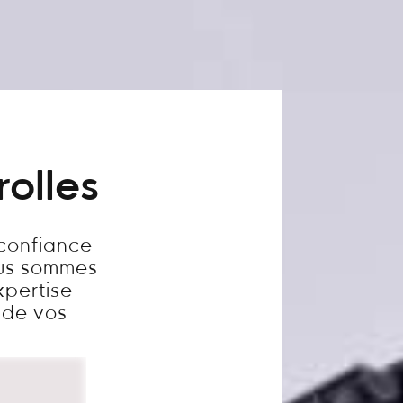
rolles
 confiance
ous sommes
xpertise
é de vos