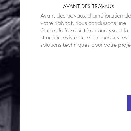
AVANT DES TRAVAUX
Avant des travaux d’amélioration d
votre habitat, nous conduisons une
étude de faisabilité en analysant la
structure existante et proposons les
solutions techniques pour votre proje