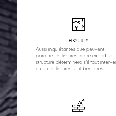
FISSURES
Aussi inquiétantes que peuvent
paraître les fissures, notre expertise
structure déterminera s’il faut interve
ou si ces fissures sont bénignes.