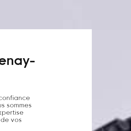
tenay-
 confiance
ous sommes
xpertise
é de vos