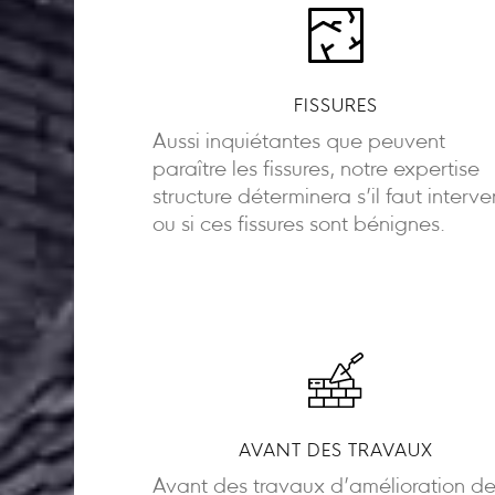
FISSURES
Aussi inquiétantes que peuvent
paraître les fissures, notre expertise
structure déterminera s’il faut interve
ou si ces fissures sont bénignes.
AVANT DES TRAVAUX
Avant des travaux d’amélioration d