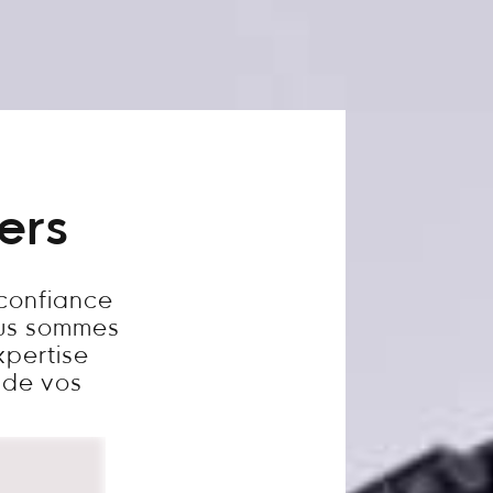
ers
 confiance
ous sommes
xpertise
é de vos