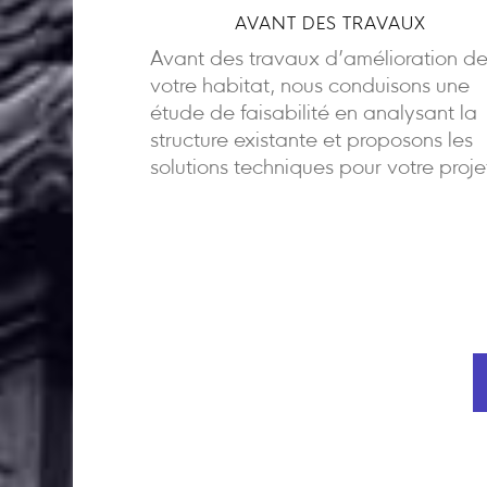
AVANT DES TRAVAUX
Avant des travaux d’amélioration d
votre habitat, nous conduisons une
étude de faisabilité en analysant la
structure existante et proposons les
solutions techniques pour votre proje