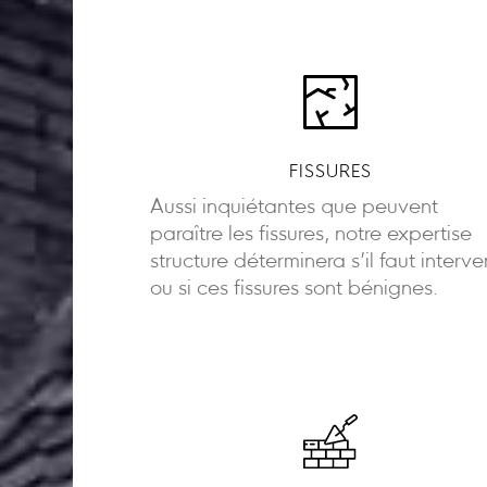
FISSURES
Aussi inquiétantes que peuvent
paraître les fissures, notre expertise
structure déterminera s’il faut interve
ou si ces fissures sont bénignes.