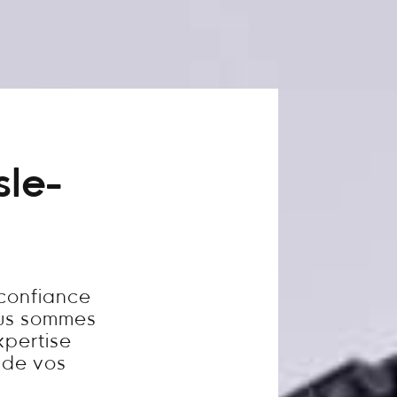
sle-
 confiance
ous sommes
xpertise
é de vos