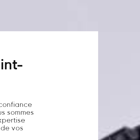
int-
 confiance
ous sommes
xpertise
é de vos