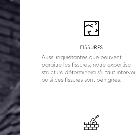
FISSURES
Aussi inquiétantes que peuvent
paraître les fissures, notre expertise
structure déterminera s’il faut interve
ou si ces fissures sont bénignes.