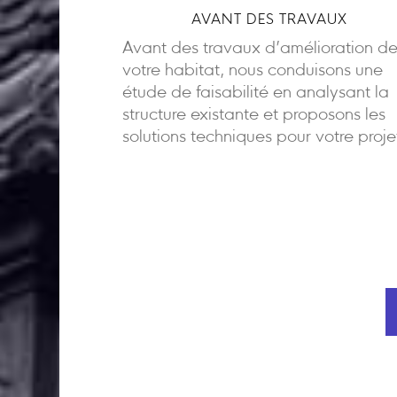
AVANT DES TRAVAUX
Avant des travaux d’amélioration d
votre habitat, nous conduisons une
étude de faisabilité en analysant la
structure existante et proposons les
solutions techniques pour votre proje