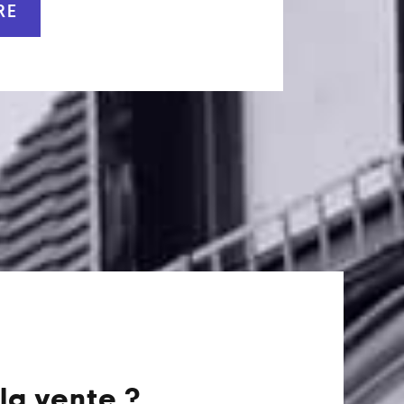
RE
la vente ?