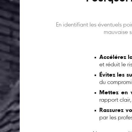
En identifiant les éventuels p
mauvaise su
Accélérez l
et réduit le 
Évitez les s
du compromi
Mettez en v
rapport clair
Rassurez vo
par les profe