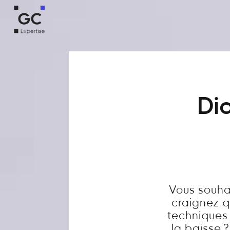
Dia
Vous souha
craignez q
techniques 
la baisse 