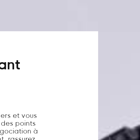
vant
ers et vous
 des points
égociation à
t, rassurez