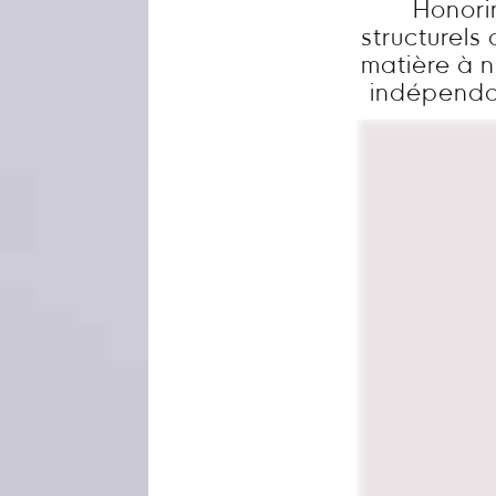
Honori
structurels
matière à n
indépendan