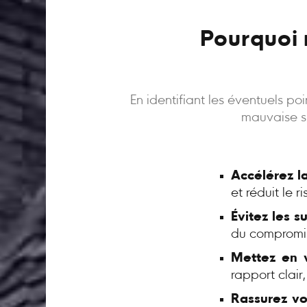
Pourquoi 
En identifiant les éventuels p
mauvaise su
Accélérez l
et réduit le 
Évitez les s
du compromi
Mettez en v
rapport clair
Rassurez vo