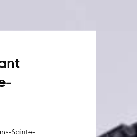
vant
e-
ans-Sainte-