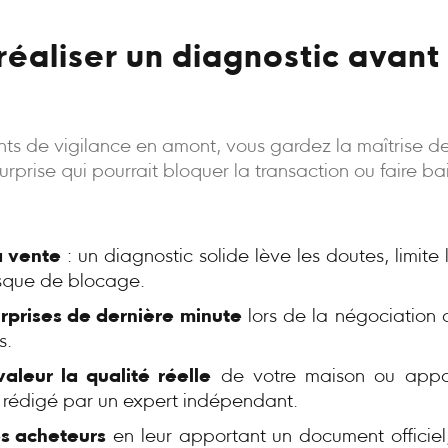
réaliser un diagnostic avant 
oints de vigilance en amont, vous gardez la maîtrise d
rprise qui pourrait bloquer la transaction ou faire bais
a vente
: un diagnostic solide lève les doutes, limite
risque de blocage.
urprises de dernière minute
lors de la négociation 
s.
aleur la qualité réelle
de votre maison ou appa
, rédigé par un expert indépendant.
s acheteurs
en leur apportant un document officiel,