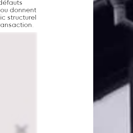
défauts
e ou donnent
c structurel
ransaction.