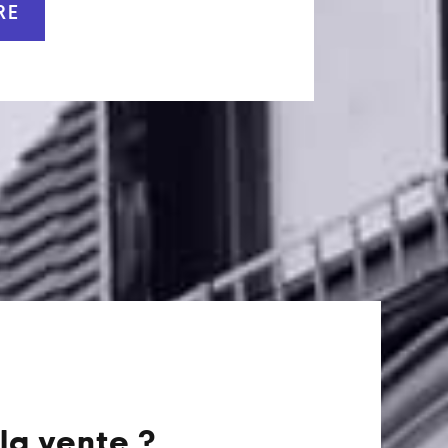
RE
la vente ?