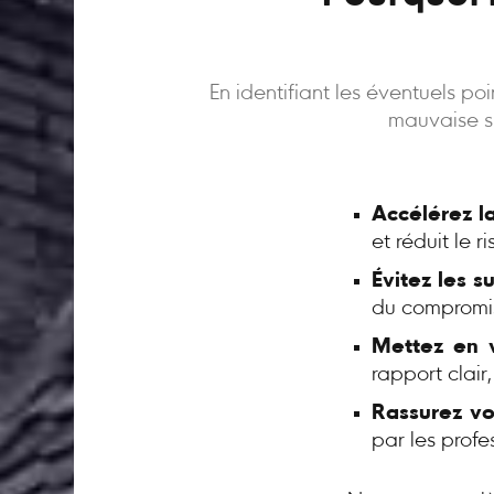
En identifiant les éventuels p
mauvaise su
Accélérez l
et réduit le 
Évitez les s
du compromi
Mettez en v
rapport clair
Rassurez vo
par les profe