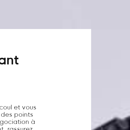
vant
coul et vous
 des points
égociation à
t, rassurez