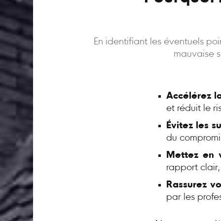
En identifiant les éventuels p
mauvaise su
Accélérez l
et réduit le 
Évitez les s
du compromi
Mettez en v
rapport clair
Rassurez vo
par les profe