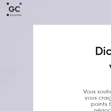
Dia
Vous souha
vous crai
points 
négoci