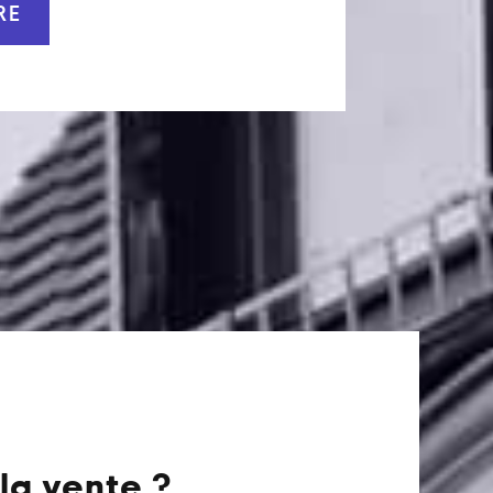
RE
la vente ?