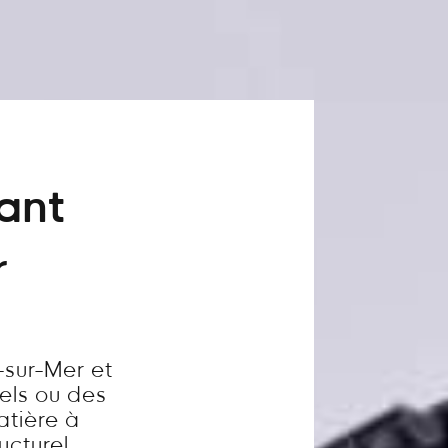
vant
r
-sur-Mer et
els ou des
atière à
ucturel