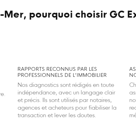
r-Mer, pourquoi choisir GC E
RAPPORTS RECONNUS PAR LES
AS
PROFESSIONNELS DE L’IMMOBILIER
NO
Nos diagnostics sont rédigés en toute
Ch
indépendance, avec un langage clair
as
re.
et précis. Ils sont utilisés par notaires,
no
agences et acheteurs pour fiabiliser la
re
transaction et lever les doutes.
mê