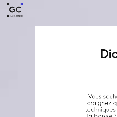
Dia
Vous souha
craignez q
techniques 
la baisse 