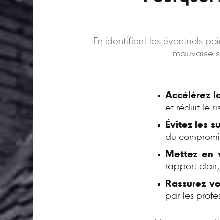
En identifiant les éventuels p
mauvaise su
Accélérez l
et réduit le 
Évitez les s
du compromi
Mettez en v
rapport clair
Rassurez vo
par les profe