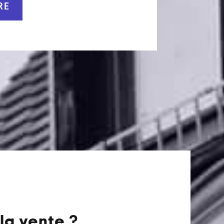
RE
la vente ?