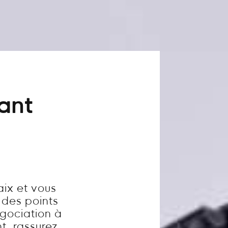
vant
aix et vous
 des points
égociation à
t, rassurez