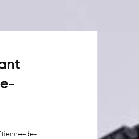
vant
de-
Étienne-de-