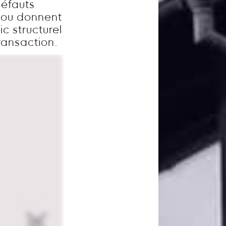
défauts
e ou donnent
c structurel
ransaction.