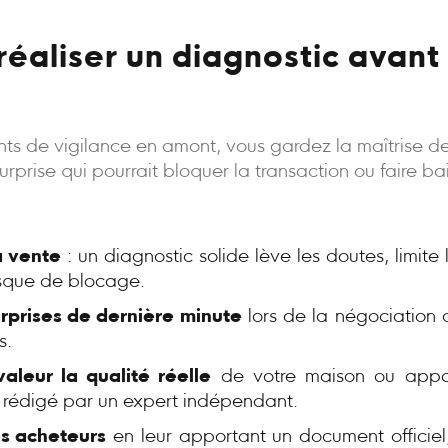
réaliser un diagnostic avant 
oints de vigilance en amont, vous gardez la maîtrise d
rprise qui pourrait bloquer la transaction ou faire bais
a vente
: un diagnostic solide lève les doutes, limite
risque de blocage.
urprises de dernière minute
lors de la négociation 
s.
aleur la qualité réelle
de votre maison ou appa
, rédigé par un expert indépendant.
s acheteurs
en leur apportant un document officiel,