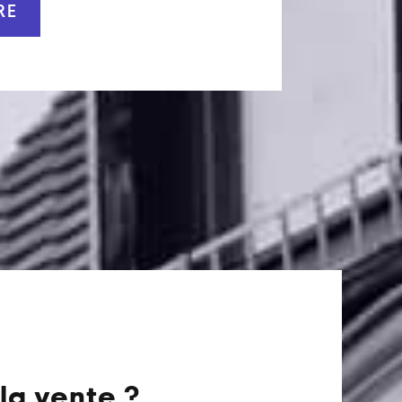
RE
la vente ?