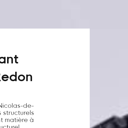
vant
-Redon
Nicolas-de-
 structurels
t matière à
ucturel