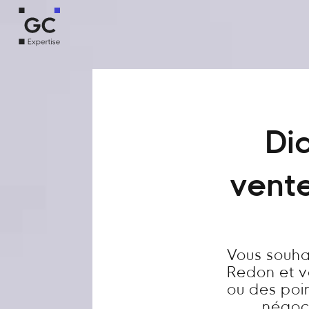
Dia
vente
Vous souha
Redon et vo
ou des poi
négoci