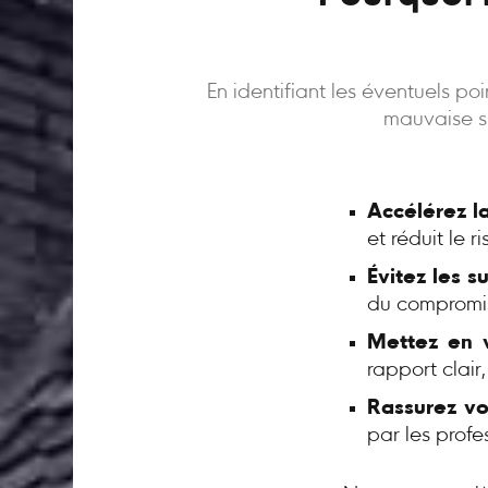
En identifiant les éventuels p
mauvaise su
Accélérez l
et réduit le 
Évitez les s
du compromi
Mettez en v
rapport clair
Rassurez vo
par les profe