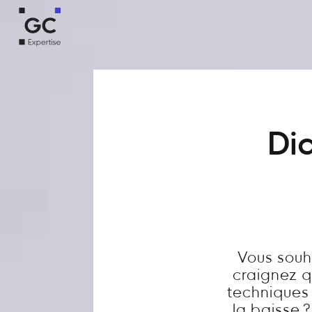
Dia
Vous souh
craignez q
techniques 
la baisse 