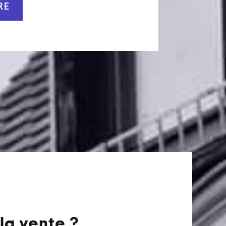
RE
la vente ?