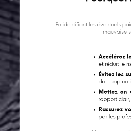
En identifiant les éventuels p
mauvaise su
Accélérez l
et réduit le 
Évitez les s
du compromi
Mettez en v
rapport clair
Rassurez vo
par les profe