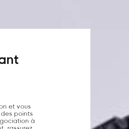
vant
on et vous
 des points
égociation à
t, rassurez