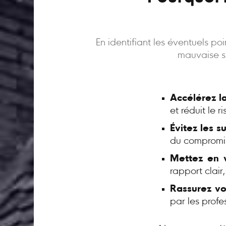
En identifiant les éventuels p
mauvaise su
Accélérez l
et réduit le 
Évitez les s
du compromi
Mettez en v
rapport clair
Rassurez vo
par les profe