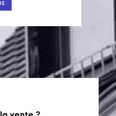
RE
la vente ?