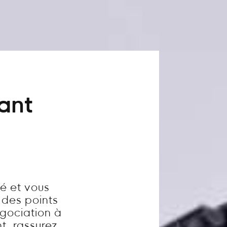
vant
é et vous
 des points
égociation à
t, rassurez