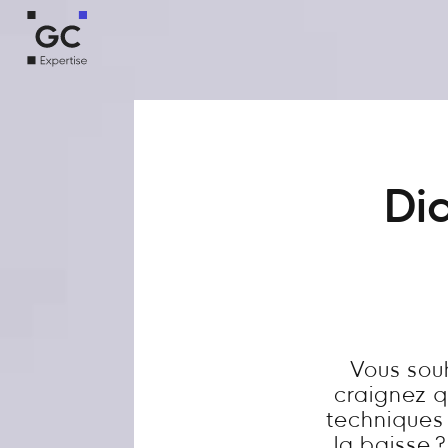
Dia
Vous sou
craignez q
techniques 
la baisse 