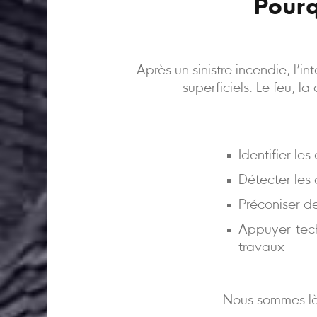
Pourq
Après un sinistre incendie, l’
superficiels. Le feu, l
Identifier le
Détecter les
Préconiser d
Appuyer tech
travaux
Nous sommes là