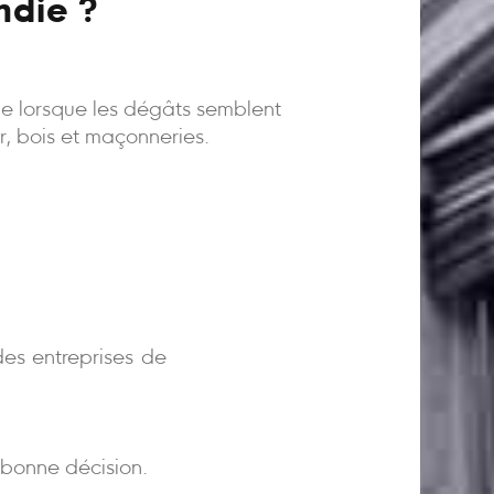
ndie ?
ême lorsque les dégâts semblent
er, bois et maçonneries.
)
es entreprises de
bonne décision.