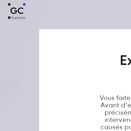
E
Vous fait
Avant d’en
précisém
interve
causés par