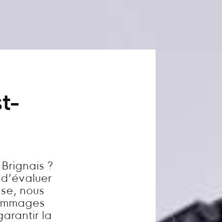
t-
Brignais ?
l d’évaluer
ise, nous
dommages
garantir la