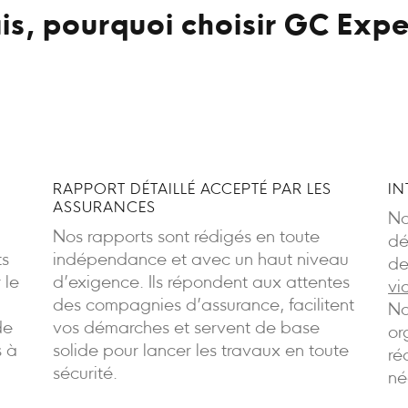
is, pourquoi choisir GC Expe
RAPPORT DÉTAILLÉ ACCEPTÉ PAR LES
IN
ASSURANCES
No
Nos rapports sont rédigés en toute
dé
ts
indépendance et avec un haut niveau
de
 le
d’exigence. Ils répondent aux attentes
vi
des compagnies d’assurance, facilitent
No
de
vos démarches et servent de base
or
s à
solide pour lancer les travaux en toute
ré
sécurité.
né