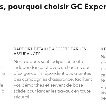
s, pourquoi choisir GC Exper
RAPPORT DÉTAILLÉ ACCEPTÉ PAR LES
IN
ASSURANCES
No
Nos rapports sont rédigés en toute
dé
ts
indépendance et avec un haut niveau
de
 le
d’exigence. Ils répondent aux attentes
vi
des compagnies d’assurance, facilitent
No
de
vos démarches et servent de base
or
s à
solide pour lancer les travaux en toute
ré
sécurité.
né