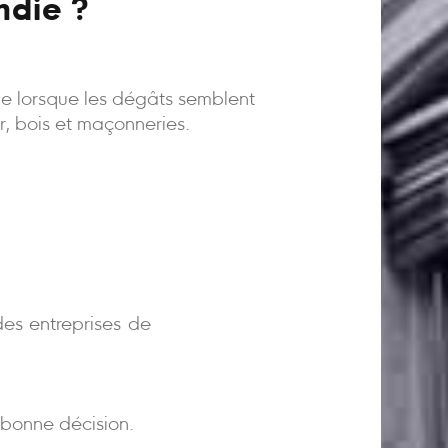
ndie ?
ême lorsque les dégâts semblent
er, bois et maçonneries.
)
es entreprises de
bonne décision.