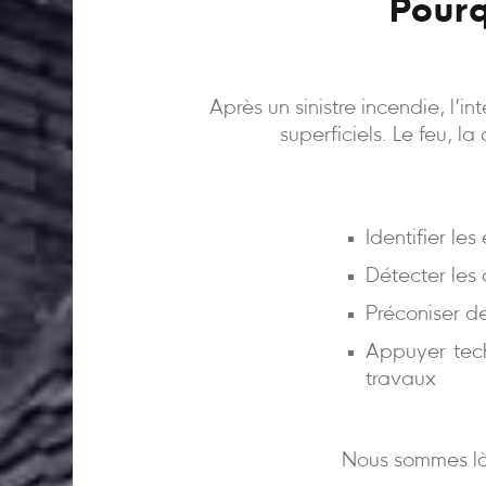
Pourq
Après un sinistre incendie, l’
superficiels. Le feu, l
Identifier le
Détecter les
Préconiser d
Appuyer tech
travaux
Nous sommes là