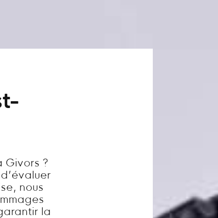
t-
 Givors ?
l d’évaluer
ise, nous
dommages
garantir la