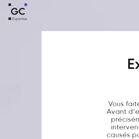
E
Vous fai
Avant d’en
précisém
interve
causés par