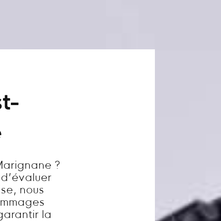
t-
e
Marignane ?
l d’évaluer
ise, nous
dommages
garantir la