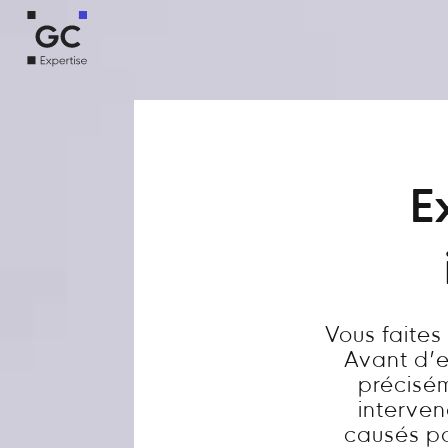
E
Vous faite
Avant d’en
précisém
interve
causés par