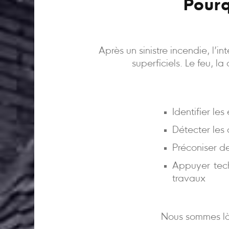
Pourq
Après un sinistre incendie, l’
superficiels. Le feu, l
Identifier le
Détecter les
Préconiser d
Appuyer tech
travaux
Nous sommes là