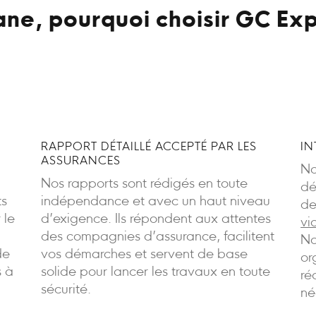
ne, pourquoi choisir GC Exp
RAPPORT DÉTAILLÉ ACCEPTÉ PAR LES
IN
ASSURANCES
No
Nos rapports sont rédigés en toute
dé
ts
indépendance et avec un haut niveau
de
 le
d’exigence. Ils répondent aux attentes
vi
des compagnies d’assurance, facilitent
No
de
vos démarches et servent de base
or
s à
solide pour lancer les travaux en toute
ré
sécurité.
né