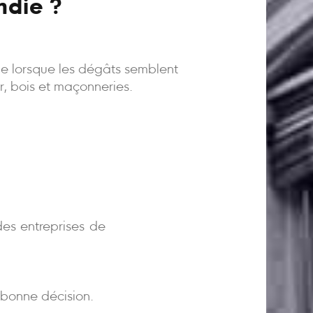
ndie ?
ême lorsque les dégâts semblent
er, bois et maçonneries.
)
es entreprises de
bonne décision.