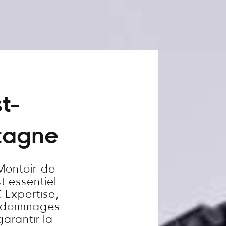
t-
etagne
Montoir-de-
t essentiel
 Expertise,
es dommages
garantir la