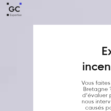
E
incen
Vous faite
Bretagne ?
d’évaluer 
nous inter
causés par