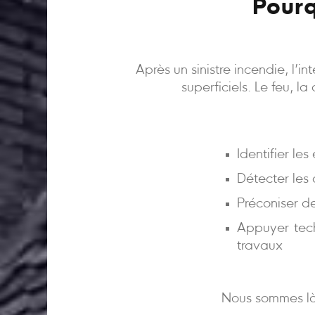
Pourq
Après un sinistre incendie, l’
superficiels. Le feu, l
Identifier le
Détecter les
Préconiser d
Appuyer tech
travaux
Nous sommes là