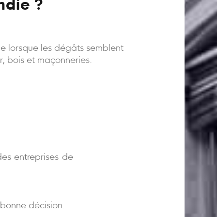
ndie ?
ême lorsque les dégâts semblent
er, bois et maçonneries.
)
es entreprises de
bonne décision.