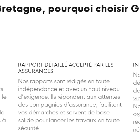
retagne, pourquoi choisir G
RAPPORT DÉTAILLÉ ACCEPTÉ PAR LES
IN
ASSURANCES
No
Nos rapports sont rédigés en toute
dé
ts
indépendance et avec un haut niveau
de
 le
d’exigence. Ils répondent aux attentes
vi
des compagnies d’assurance, facilitent
No
de
vos démarches et servent de base
or
s à
solide pour lancer les travaux en toute
ré
sécurité.
né