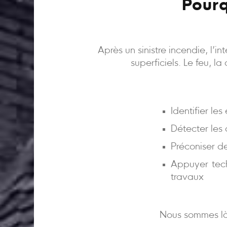
Pourq
Après un sinistre incendie, l’
superficiels. Le feu, l
Identifier le
Détecter les
Préconiser d
Appuyer tech
travaux
Nous sommes là