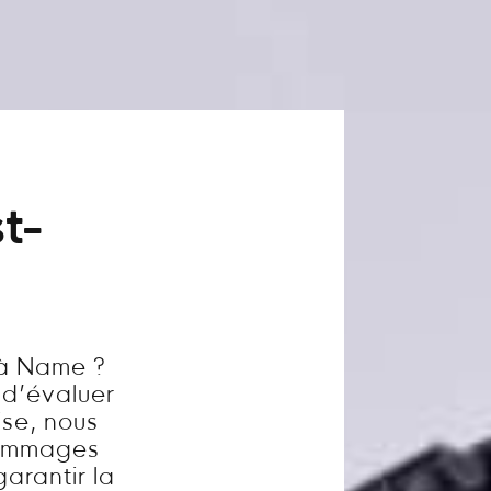
t-
 à Name ?
l d’évaluer
ise, nous
dommages
garantir la