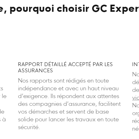
 pourquoi choisir GC Exper
RAPPORT DÉTAILLÉ ACCEPTÉ PAR LES
IN
ASSURANCES
No
Nos rapports sont rédigés en toute
dé
ts
indépendance et avec un haut niveau
de
 le
d’exigence. Ils répondent aux attentes
vi
des compagnies d’assurance, facilitent
No
de
vos démarches et servent de base
or
s à
solide pour lancer les travaux en toute
ré
sécurité.
né