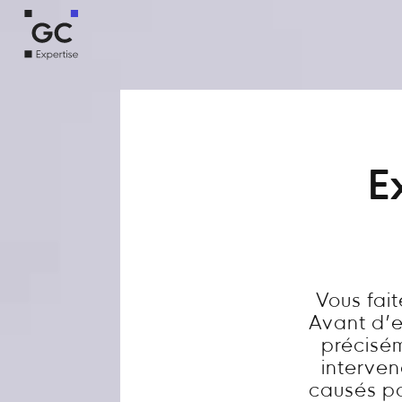
E
Vous fai
Avant d’en
précisém
interve
causés par