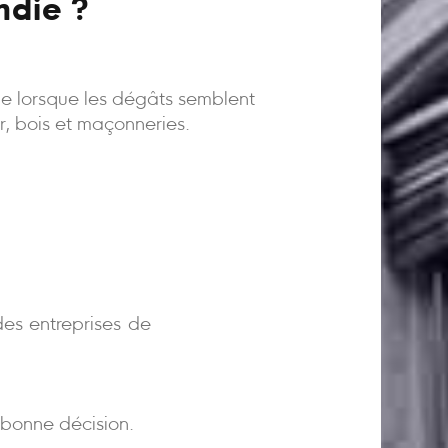
ndie ?
ême lorsque les dégâts semblent
er, bois et maçonneries.
)
es entreprises de
bonne décision.