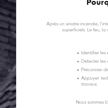
Pourq
Après un sinistre incendie, l’
superficiels. Le feu, l
Identifier le
Détecter les
Préconiser d
Appuyer tech
travaux
Nous sommes là