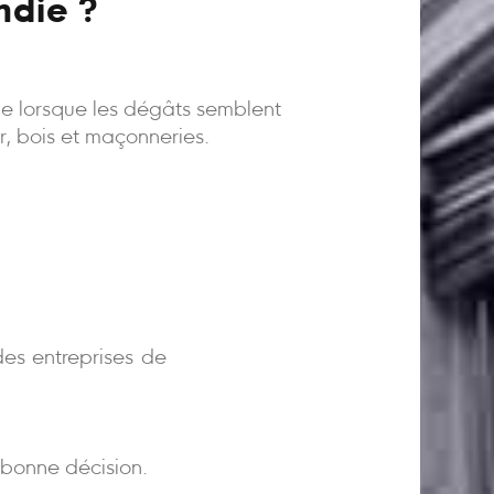
ndie ?
ême lorsque les dégâts semblent
er, bois et maçonneries.
)
es entreprises de
bonne décision.