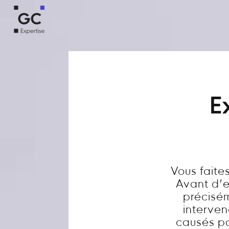
E
Vous fait
Avant d’en
précisém
interve
causés par