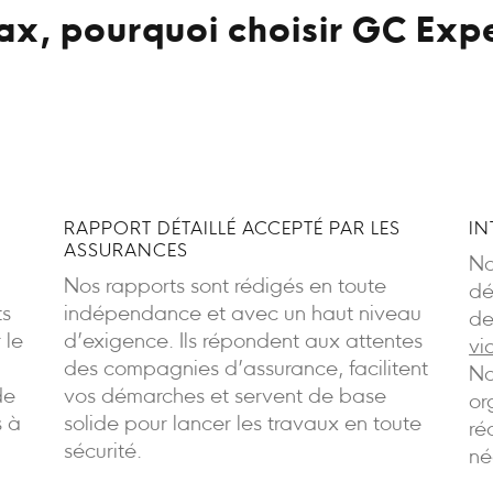
x, pourquoi choisir GC Expe
RAPPORT DÉTAILLÉ ACCEPTÉ PAR LES
IN
ASSURANCES
No
Nos rapports sont rédigés en toute
dé
ts
indépendance et avec un haut niveau
de
 le
d’exigence. Ils répondent aux attentes
vi
des compagnies d’assurance, facilitent
No
de
vos démarches et servent de base
or
s à
solide pour lancer les travaux en toute
ré
sécurité.
né