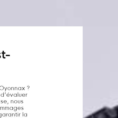
t-
 Oyonnax ?
l d’évaluer
ise, nous
dommages
garantir la