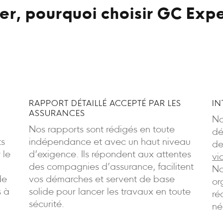
r, pourquoi choisir GC Expe
RAPPORT DÉTAILLÉ ACCEPTÉ PAR LES
IN
ASSURANCES
No
Nos rapports sont rédigés en toute
dé
ts
indépendance et avec un haut niveau
de
 le
d’exigence. Ils répondent aux attentes
vi
des compagnies d’assurance, facilitent
No
de
vos démarches et servent de base
or
s à
solide pour lancer les travaux en toute
ré
sécurité.
né