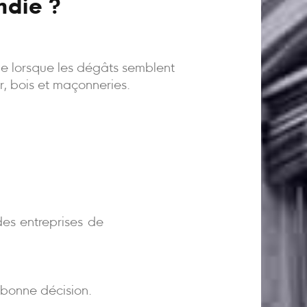
ndie ?
ême lorsque les dégâts semblent
er, bois et maçonneries.
)
es entreprises de
bonne décision.