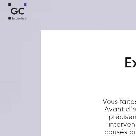
E
Vous fait
Avant d’en
précisém
interve
causés par