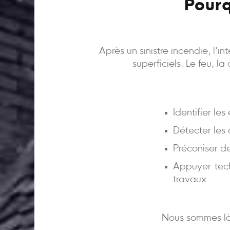
Pourq
Après un sinistre incendie, l’
superficiels. Le feu, l
Identifier le
Détecter les
Préconiser d
Appuyer tech
travaux
Nous sommes là