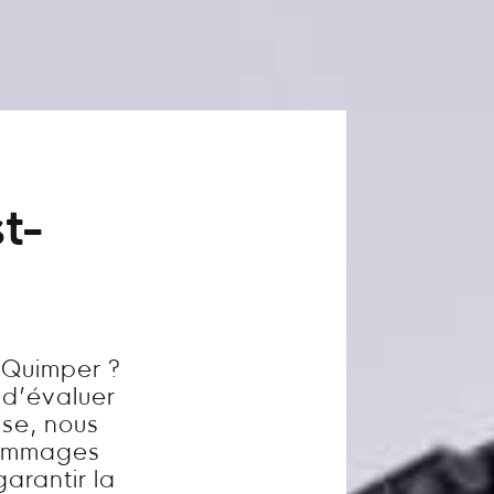
t-
 Quimper ?
l d’évaluer
ise, nous
dommages
garantir la