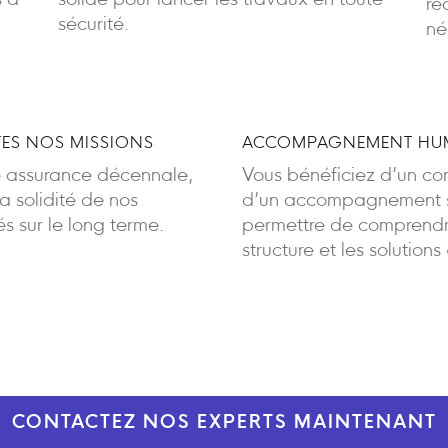
s à
solide pour lancer les travaux en toute
ré
sécurité.
né
ES NOS MISSIONS
ACCOMPAGNEMENT HUM
e assurance décennale,
Vous bénéficiez d’un cont
 solidité de nos
d’un accompagnement sa
 sur le long terme.
permettre de comprendre
structure et les solutions
CONTACTEZ NOS EXPERTS MAINTENANT