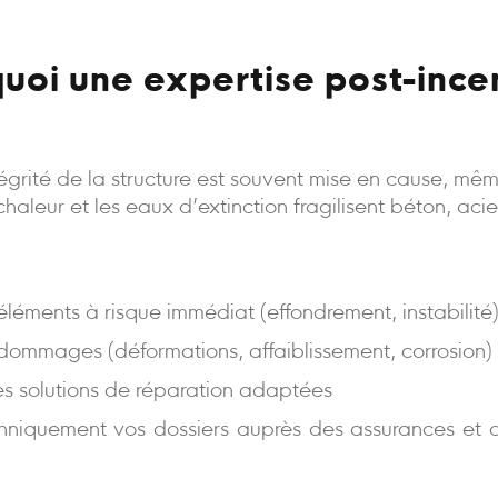
uoi une expertise post-ince
intégrité de la structure est souvent mise en cause, m
a chaleur et les eaux d’extinction fragilisent béton, aci
s éléments à risque immédiat (effondrement, instabilité
 dommages (déformations, affaiblissement, corrosion)
es solutions de réparation adaptées
niquement vos dossiers auprès des assurances et d