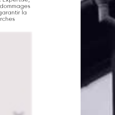
 Expertise,
es dommages
garantir la
arches