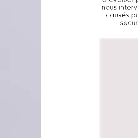
d’évaluer 
nous inter
causés par
sécur