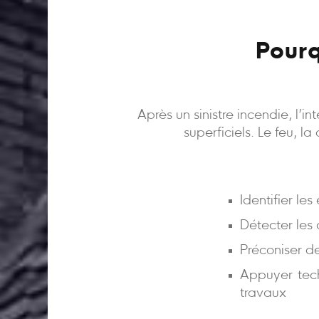
Pourq
Après un sinistre incendie, l’
superficiels. Le feu, l
Identifier le
Détecter les
Préconiser d
Appuyer tech
travaux