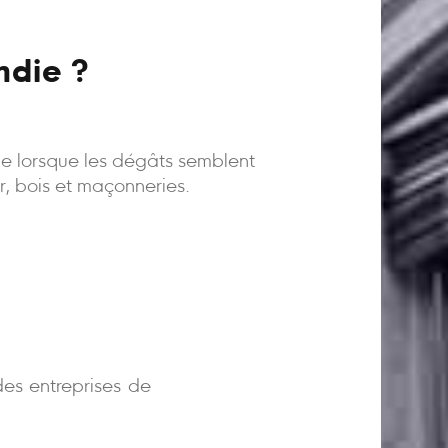
ndie ?
ême lorsque les dégâts semblent
er, bois et maçonneries.
)
es entreprises de