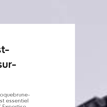
t-
ur-
Roquebrune-
st essentiel