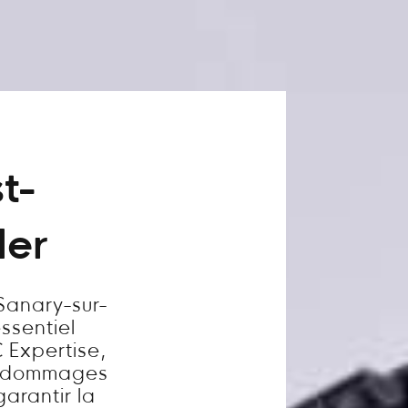
t-
Mer
Sanary-sur-
ssentiel
 Expertise,
es dommages
garantir la