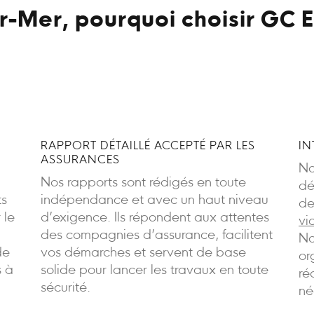
r-Mer, pourquoi choisir GC E
RAPPORT DÉTAILLÉ ACCEPTÉ PAR LES
IN
ASSURANCES
No
Nos rapports sont rédigés en toute
dé
ts
indépendance et avec un haut niveau
de
 le
d’exigence. Ils répondent aux attentes
vi
des compagnies d’assurance, facilitent
No
de
vos démarches et servent de base
or
s à
solide pour lancer les travaux en toute
ré
sécurité.
né