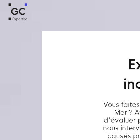
E
in
Vous faite
Mer ? A
d’évaluer 
nous inter
causés par