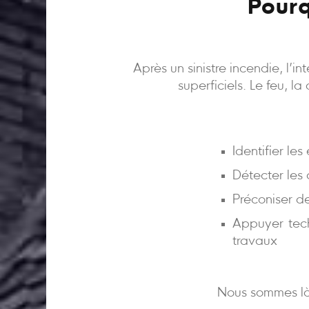
Pourq
Après un sinistre incendie, l’
superficiels. Le feu, l
Identifier le
Détecter les
Préconiser d
Appuyer tech
travaux
Nous sommes là