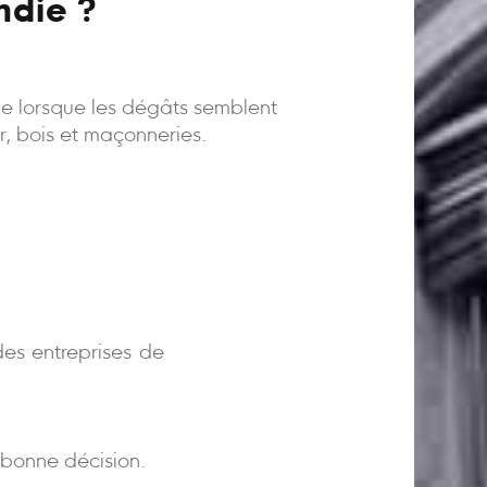
ndie ?
ême lorsque les dégâts semblent
er, bois et maçonneries.
)
es entreprises de
bonne décision.