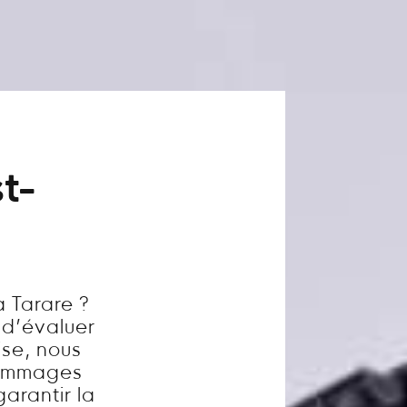
t-
 Tarare ?
l d’évaluer
ise, nous
dommages
garantir la