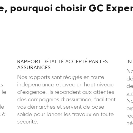
e, pourquoi choisir GC Exper
RAPPORT DÉTAILLÉ ACCEPTÉ PAR LES
IN
ASSURANCES
No
Nos rapports sont rédigés en toute
dé
ts
indépendance et avec un haut niveau
de
 le
d’exigence. Ils répondent aux attentes
vi
des compagnies d’assurance, facilitent
No
de
vos démarches et servent de base
or
s à
solide pour lancer les travaux en toute
ré
sécurité.
né