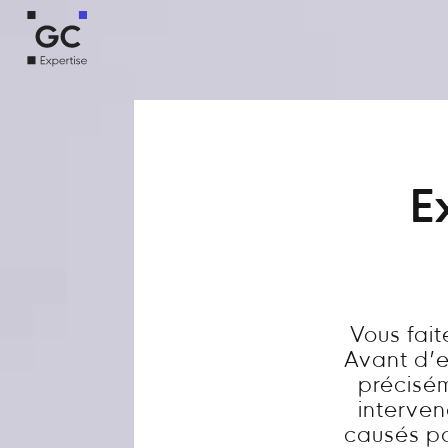
E
Vous fai
Avant d’en
précisém
interve
causés par