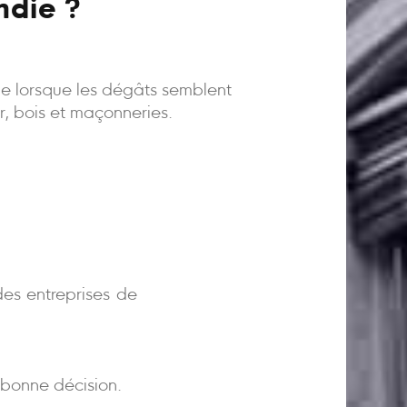
ndie ?
ême lorsque les dégâts semblent
er, bois et maçonneries.
)
es entreprises de
bonne décision.