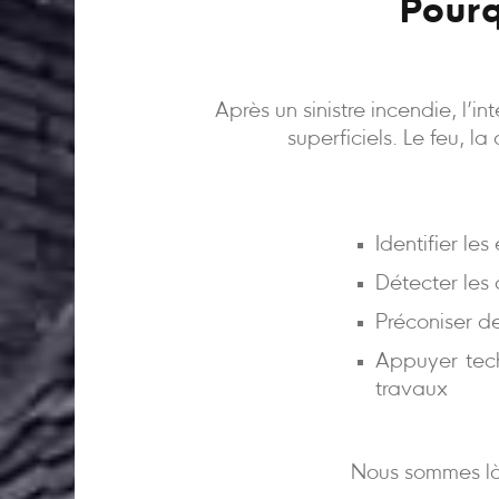
Pourq
Après un sinistre incendie, l’
superficiels. Le feu, l
Identifier le
Détecter les
Préconiser d
Appuyer tech
travaux
Nous sommes là