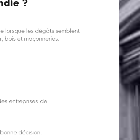
ndie ?
ême lorsque les dégâts semblent
er, bois et maçonneries.
)
es entreprises de
bonne décision.