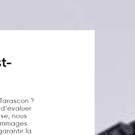
t-
 Tarascon ?
l d’évaluer
ise, nous
dommages
garantir la