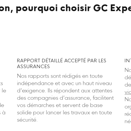
on, pourquoi choisir GC Expe
RAPPORT DÉTAILLÉ ACCEPTÉ PAR LES
IN
ASSURANCES
No
Nos rapports sont rédigés en toute
dé
ts
indépendance et avec un haut niveau
de
 le
d’exigence. Ils répondent aux attentes
vi
des compagnies d’assurance, facilitent
No
de
vos démarches et servent de base
or
s à
solide pour lancer les travaux en toute
ré
sécurité.
né