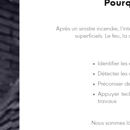
Pourq
Après un sinistre incendie, l’
superficiels. Le feu, l
Identifier le
Détecter les
Préconiser d
Appuyer tech
travaux
Nous sommes là