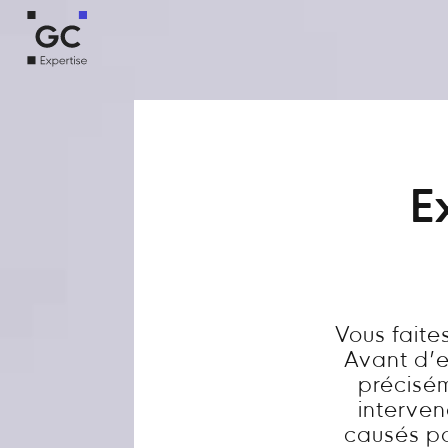
E
Vous faite
Avant d’en
précisém
interve
causés par