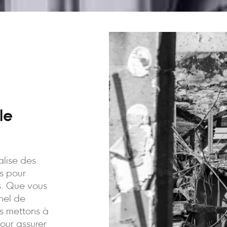
le
alise des
is pour
ns. Que vous
nnel de
us mettons à
pour assurer