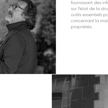
fournissant des in
sur l'état de la st
outils essentiels p
concernant la mai
propriétés.