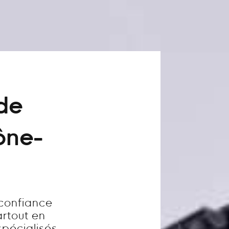
 de
ône-
 confiance
artout en