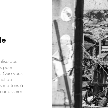
le
alise des
is pour
ns. Que vous
nnel de
us mettons à
pour assurer