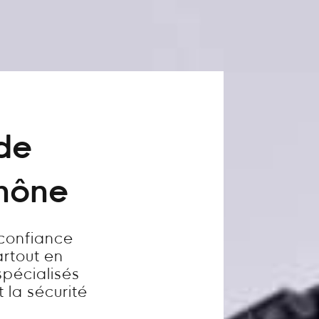
 de
Rhône
 confiance
artout en
pécialisés
t la sécurité