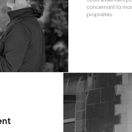
outils essentiels p
concernant la mai
propriétés.
ent