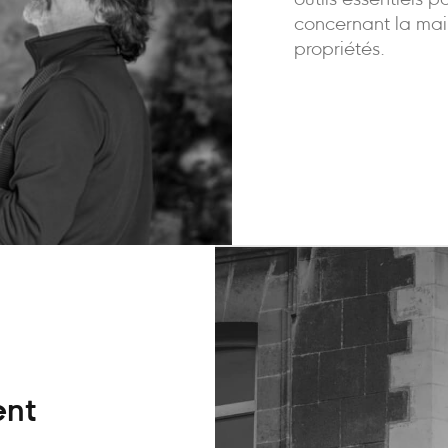
outils essentiels p
concernant la mai
propriétés.
ent