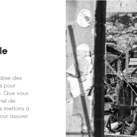
le
alise des
is pour
ns. Que vous
nnel de
us mettons à
pour assurer