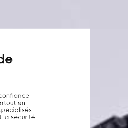
 de
 confiance
artout en
pécialisés
t la sécurité