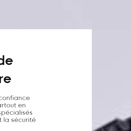
 de
re
 confiance
artout en
pécialisés
t la sécurité