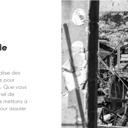
le
alise des
is pour
ns. Que vous
nnel de
us mettons à
pour assurer