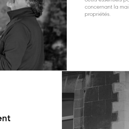
outils essentiels p
concernant la mai
propriétés.
ent