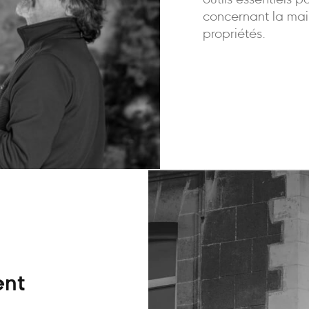
outils essentiels p
concernant la mai
propriétés.
ent