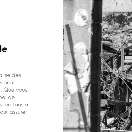
le
alise des
is pour
ns. Que vous
nnel de
us mettons à
pour assurer