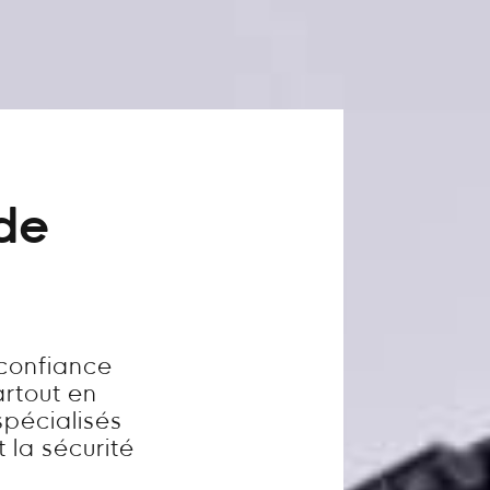
 de
t
 confiance
artout en
pécialisés
t la sécurité