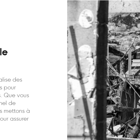
le
alise des
is pour
ns. Que vous
nnel de
us mettons à
pour assurer