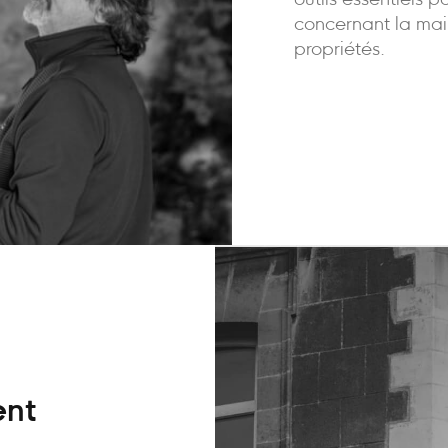
outils essentiels p
concernant la mai
propriétés.
ent