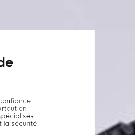
 de
 confiance
artout en
pécialisés
t la sécurité