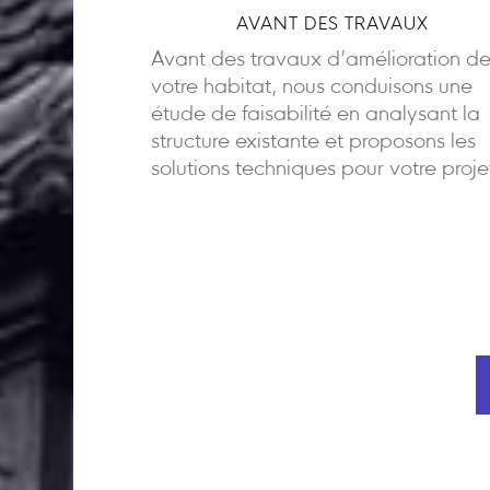
AVANT DES TRAVAUX
Avant des travaux d’amélioration d
votre habitat, nous conduisons une
étude de faisabilité en analysant la
structure existante et proposons les
solutions techniques pour votre proje