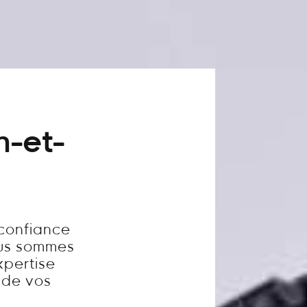
n-et-
 confiance
ous sommes
xpertise
é de vos