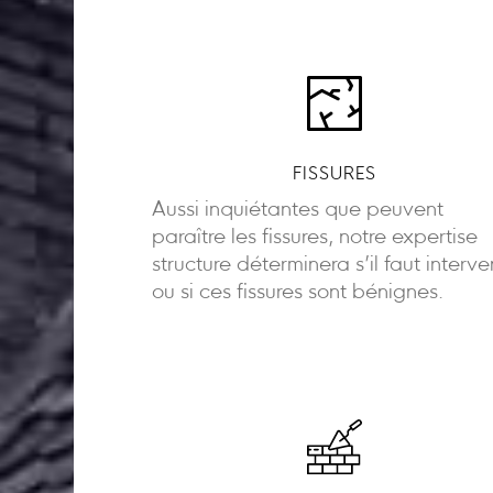
FISSURES
Aussi inquiétantes que peuvent
paraître les fissures, notre expertise
structure déterminera s’il faut interve
ou si ces fissures sont bénignes.