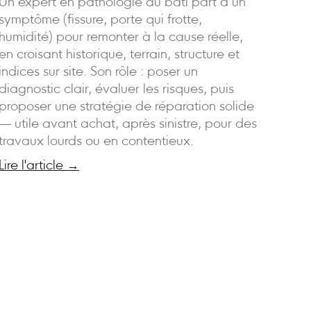
Un expert en pathologie du bâti part d’un
symptôme (fissure, porte qui frotte,
humidité) pour remonter à la cause réelle,
en croisant historique, terrain, structure et
indices sur site. Son rôle : poser un
diagnostic clair, évaluer les risques, puis
proposer une stratégie de réparation solide
— utile avant achat, après sinistre, pour des
travaux lourds ou en contentieux.
Lire l'article →