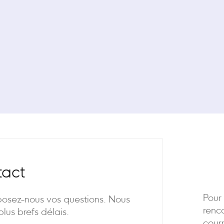
tact
Pour
posez-nous vos questions. Nous
renco
lus brefs délais.
courr