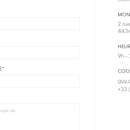
MON
2 ru
4434
HEUR
9h - 
E*
COO
guy.
+33 