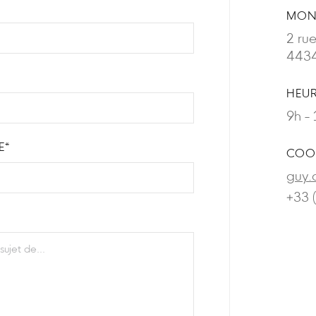
MON
2 ru
4434
HEUR
9h - 
E*
COO
guy.
+33 