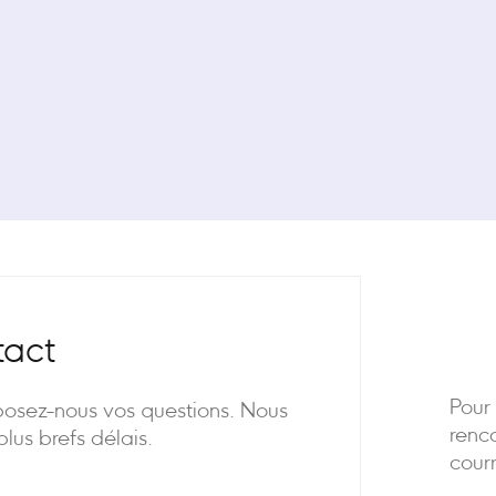
tact
Pour
posez-nous vos questions. Nous
renco
lus brefs délais.
courr